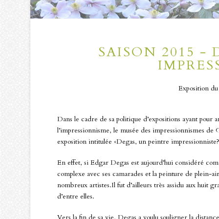
SAISON 2015 -
IMPRES
Exposition du 
Dans le cadre de sa politique d’expositions ayant pour a
l’impressionnisme, le musée des impressionnismes de G
exposition intitulée «Degas, un peintre impressionniste?
En effet, si Edgar Degas est aujourd’hui considéré comme
complexe avec ses camarades et la peinture de plein-ai
nombreux artistes.Il fut d’ailleurs très assidu aux huit 
d’entre elles.
Vers la fin de sa vie, Degas a voulu souligner la distan