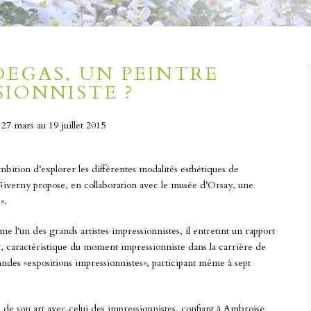
 DEGAS, UN PEINTRE
SIONNISTE ?
27 mars au 19 juillet 2015
mbition d’explorer les différentes modalités esthétiques de
iverny propose, en collaboration avec le musée d’Orsay, une
».
 l’un des grands artistes impressionnistes, il entretint un rapport
r, caractéristique du moment impressionniste dans la carrière de
grandes «expositions impressionnistes», participant même à sept
ce de son art avec celui des impressionnistes, confiant à Ambroise