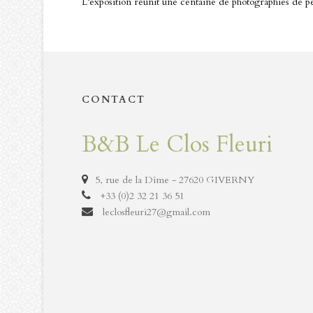
L’exposition réunit une centaine de photographies de pe
CONTACT
B&B Le Clos Fleuri
5, rue de la Dîme - 27620 GIVERNY
+33 (0)2 32 21 36 51
leclosfleuri27@gmail.com