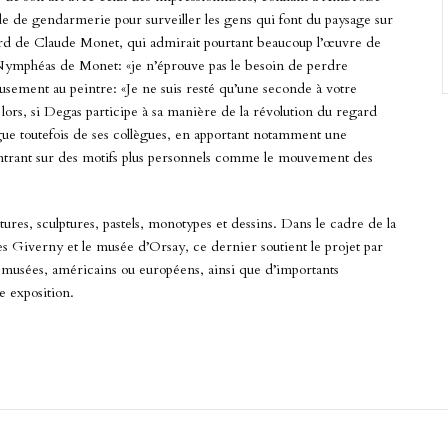
ade de gendarmerie pour surveiller les gens qui font du paysage sur
ard de Claude Monet, qui admirait pourtant beaucoup l’œuvre de
 Nymphéas de Monet: «je n’éprouve pas le besoin de perdre
usement au peintre: «Je ne suis resté qu’une seconde à votre
ors, si Degas participe à sa manière de la révolution du regard
ngue toutefois de ses collègues, en apportant notamment une
ncentrant sur des motifs plus personnels comme le mouvement des
res, sculptures, pastels, monotypes et dessins. Dans le cadre de la
s Giverny et le musée d’Orsay, ce dernier soutient le projet par
 musées, américains ou européens, ainsi que d’importants
e exposition.