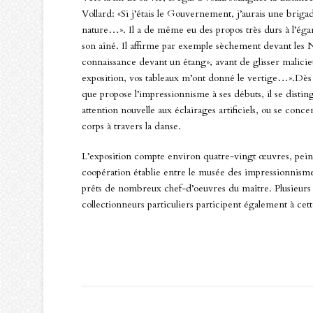
Vollard: «Si j’étais le Gouvernement, j’aurais une brig
nature…». Il a de même eu des propos très durs à l’ég
son aîné. Il affirme par exemple sèchement devant les
connaissance devant un étang», avant de glisser malicie
exposition, vos tableaux m’ont donné le vertige…».Dès l
que propose l’impressionnisme à ses débuts, il se disti
attention nouvelle aux éclairages artificiels, ou se co
corps à travers la danse.
L’exposition compte environ quatre-vingt œuvres, peintu
coopération établie entre le musée des impressionnisme
prêts de nombreux chef-d’oeuvres du maître. Plusieurs
collectionneurs particuliers participent également à cett