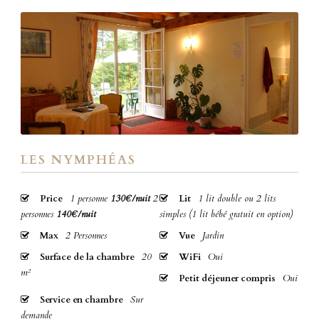
LES NYMPHÉAS
Price
1 personne
130€/nuit
2
Lit
1 lit double ou 2 lits
personnes
140€/nuit
simples (1 lit bébé gratuit en option)
Max
2 Personnes
Vue
Jardin
Surface de la chambre
20
WiFi
Oui
m²
Petit déjeuner compris
Oui
Service en chambre
Sur
demande